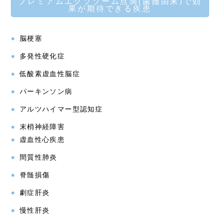
プレミアムエクソソーム点滴(歯髄由来)で効
果が期待できる疾患
脳梗塞
多発性硬化症
低酸素虚血性脳症
パーキンソン病
アルツハイマー型認知症
末梢神経障害
虚血性心疾患
間質性肺炎
脊髄損傷
劇症肝炎
慢性肝炎