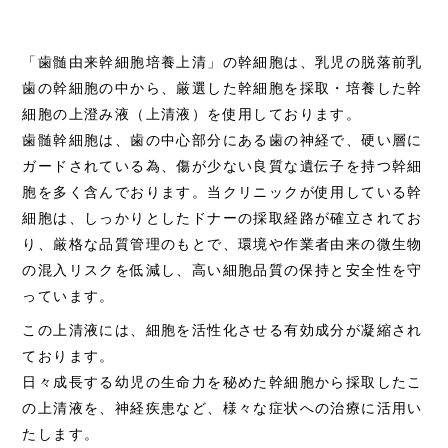
「歯髄由来幹細胞培養上清」の幹細胞は、乳児の脱落前乳
歯の幹細胞の中から、厳選した幹細胞を採取・培養した幹
細胞の上澄み液（上清液）を使用しております。
歯髄幹細胞は、歯の中心部分にある歯の神経で、硬い層に
ガードされている為、傷が少ない良質な遺伝子を持つ幹細
胞を多く含んでおります。当クリニックが使用している幹
細胞は、しっかりとしたドナーの採取経路が確立されてお
り、厳格な品質管理のもとで、環境や作業者由来の微生物
の混入リスクを低減し、高い細胞品質の保持と安全性を守
っています。
この上清液には、細胞を活性化させる有効成分が凝縮され
ております。
日々成長する幼児の生命力を秘めた幹細胞から採取したこ
の上清液を、神経疾患など、様々な症状への治療に活用い
たします。