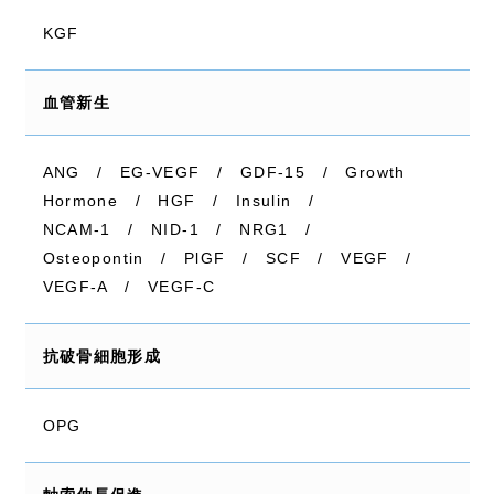
KGF
血管新生
ANG / EG-VEGF / GDF-15 / Growth
Hormone / HGF / Insulin /
NCAM-1 / NID-1 / NRG1 /
Osteopontin / PlGF / SCF / VEGF /
VEGF-A / VEGF-C
抗破骨細胞形成
OPG