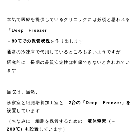
本気で医療を提供しているクリニックには必須と思われる
「
Deep
Freezer
」
－
80℃
での保管状況
を作り出します
通常の冷凍庫で代用しているところも多いようですが
研究的に 長期の品質安定性は担保できないと言われてい
ます
当院は、当然、
診察室と細胞培養加工室と
2
台の「
Deep
Freezer
」を
設置
しています
（ちなみに 細胞を保管するための
液体窒素（－
200℃
）も設置
しています）