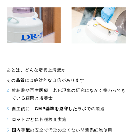
あとは、どんな培養上清液か
その
品質
には絶対的な自信があります
幹細胞や再生医療、老化現象の研究にながく携わってき
ている顧問と培養士
自主的に
GMP
基準を遵守したラボ
での製造
ロットごと
に各種検査実施
国内手配
の安全で汚染の全くない間葉系細胞使用