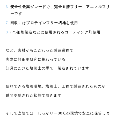
安全性最高グレード
で、
完全血清フリー
、
アニマルフリ
ー
です
回収には
プロテインフリー培地
を使用
iPS
細胞製造などに使用されるコーティング剤使用
など、素材からこだわった製造過程で
実際に幹細胞研究に携わっている
知見にたけた培養士の手で 製造されています
信頼できる培養環境、培養士、工程で製造されたものが
瞬間冷凍された状態で届きます
初めての方へ
そして当院では しっかりー
80℃
の環境で安全に保管しま