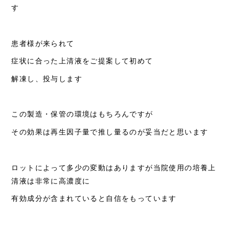
す
クリニックについて
料金一覧
患者様が来られて
再生医療
症状に合った上清液をご提案して初めて
統合医療
解凍し、投与します
お知らせ
この製造・保管の環境はもちろんですが
ブログ
その効果は再生因子量で推し量るのが妥当だと思います
コラム
アクセス
ロットによって多少の変動はありますが当院使用の培養上
お問い合わせ
清液は非常に高濃度に
有効成分が含まれていると自信をもっています