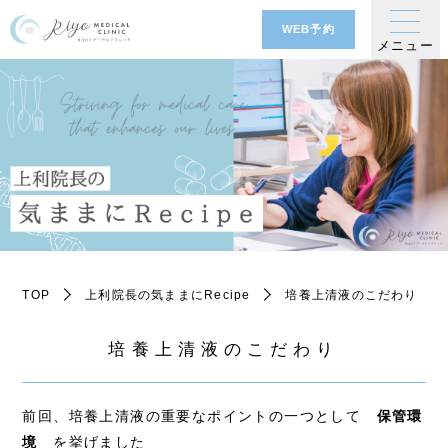
WEB予約
メニュー
TOP
上利院長の気ままにRecipe
培養上清液のこだわり
培養上清液のこだわり
前回、培養上清液の重要なポイントの一つとして
保管環
境
を挙げました