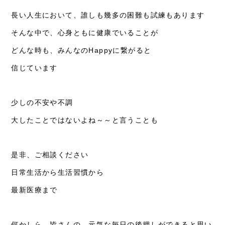
長い人生において、誰しも幾多の困難も試練もあります
初めての方へ
そんな中で、心身ともに健康でいることが
クリニックについて
どんな時も、みんなのHappyに繋がると
料金一覧
信じています
再生医療
統合医療
少しの不安や不調
大したことではないよね～～と言うことも
お知らせ
ブログ
是非、ご相談ください
コラム
日常生活から生活習慣から
アクセス
最新医療まで
お問い合わせ
何かしら、皆さんの 元気な毎日の後押しができると思い